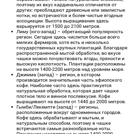
поэтому их вкус кардинально отличается от
других: преобладают древесные или землистые
нотки, но встречаются и более чистые ягодные
ассоциации. Высота выращивания здесь
варьируется от 1500 до 2100 метров.
Лиму (юго-запад) – обретающий популярность
регион. Сегодня здесь числится больше всего
мелких фермеров, хотя есть и несколько
государственных крупных плантаций. Благодаря
распространенной мытой обработке, во вкусе
чашки можно почувствовать ягоды, пряности и
высокую кислотность. Плантации расположены
на высоте 1400-2200 метров над уровнем моря.
Джимма (запад) – регион, в котором
производится значительная часть эфиопского
кофе. Наиболее часто здесь практикуется
натуральная обработка, которая дает чашке
плотное тело и винное послевкусие. Кофе
выращивают на высоте от 1440 до 2000 метров.
Гымби/Лекемпти (запад) – регионы,
расположенные вокруг одноименных городов.
Кофе здесь обрабатывают и мытым, и
натуральным способом, поэтому в чашке
встречаются самые разнообразные ноты.
Плантации находятся на высоте 1400-2000