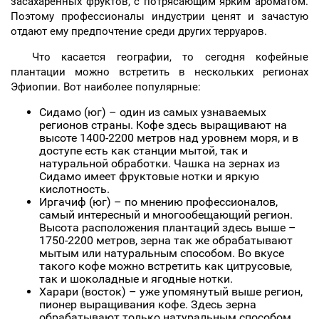
засахаренных фруктов, с потрясающим ярким ароматом.
Поэтому профессионалы индустрии ценят и зачастую
отдают ему предпочтение среди других терруаров.
Что касается географии, то сегодня кофейные
плантации можно встретить в нескольких регионах
Эфиопии. Вот наиболее популярные:
Сидамо (юг) – один из самых узнаваемых
регионов страны. Кофе здесь выращивают на
высоте 1400-2200 метров над уровнем моря, и в
доступе есть как станции мытой, так и
натуральной обработки. Чашка на зернах из
Сидамо имеет фруктовые нотки и яркую
кислотность.
Иргачиф (юг) – по мнению профессионалов,
самый интересный и многообещающий регион.
Высота расположения плантаций здесь выше –
1750-2200 метров, зерна так же обрабатывают
мытым или натуральным способом. Во вкусе
такого кофе можно встретить как цитрусовые,
так и шоколадные и ягодные нотки.
Харари (восток) – уже упомянутый выше регион,
пионер выращивания кофе. Здесь зерна
обрабатывают только натуральным способом,